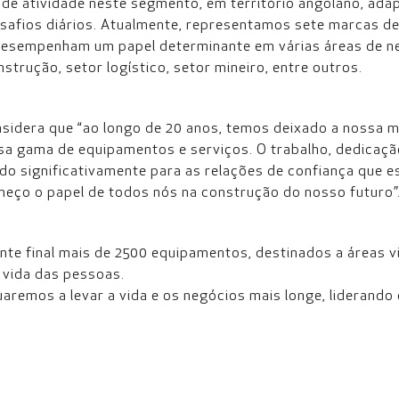
 de atividade neste segmento, em território angolano, a
afios diários. Atualmente, representamos sete marcas d
 desempenham um papel determinante em várias áreas de n
trução, setor logístico, setor mineiro, entre outros.
onsidera que “ao longo de 20 anos, temos deixado a nossa
ssa gama de equipamentos e serviços. O trabalho, dedica
ndo significativamente para as relações de confiança que 
heço o papel de todos nós na construção do nosso futuro”
ente final mais de 2500 equipamentos, destinados a áreas 
 vida das pessoas.
remos a levar a vida e os negócios mais longe, liderando 